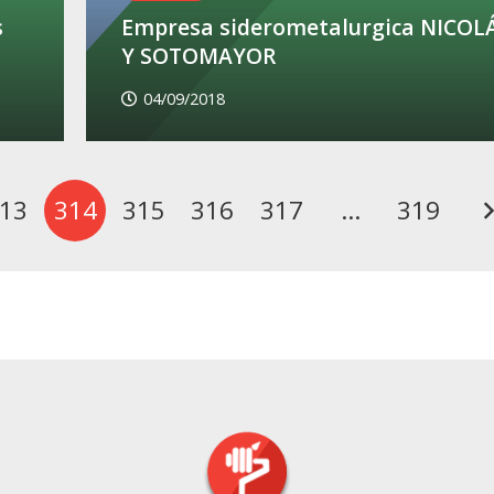
s
Empresa siderometalurgica NICOL
Y SOTOMAYOR
04/09/2018
13
314
315
316
317
…
319