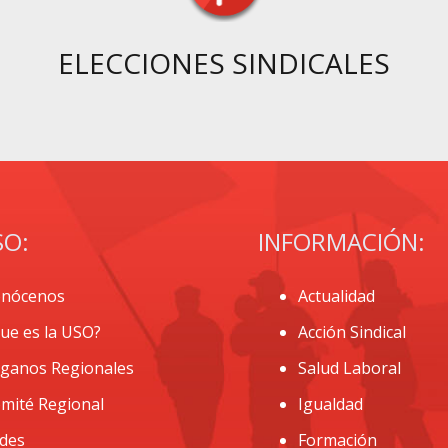
ELECCIONES SINDICALES
SO:
INFORMACIÓN:
nócenos
Actualidad
ue es la USO?
Acción Sindical
ganos Regionales
Salud Laboral
mité Regional
Igualdad
des
Formación