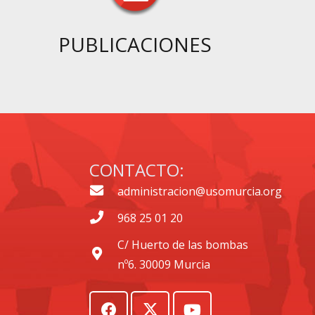
PUBLICACIONES
CONTACTO:
administracion@usomurcia.org
968 25 01 20
C/ Huerto de las bombas
nº6. 30009 Murcia