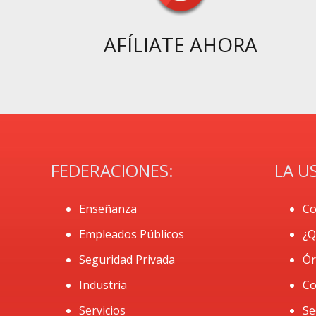
AFÍLIATE AHORA
FEDERACIONES:
LA U
Enseñanza
Co
Empleados Públicos
¿Q
Seguridad Privada
Ór
Industria
Co
Servicios
Se