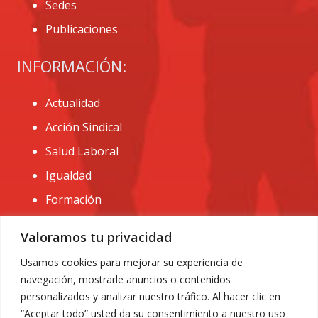
Sedes
Publicaciones
INFORMACIÓN:
Actualidad
Acción Sindical
Salud Laboral
Igualdad
Formación
CONTACTO:
Valoramos tu privacidad
administracion@usomurcia.org
Usamos cookies para mejorar su experiencia de
navegación, mostrarle anuncios o contenidos
968 25 01 20
personalizados y analizar nuestro tráfico. Al hacer clic en
C/ Huerto de las bombas nº6. 30009 Murcia
“Aceptar todo” usted da su consentimiento a nuestro uso