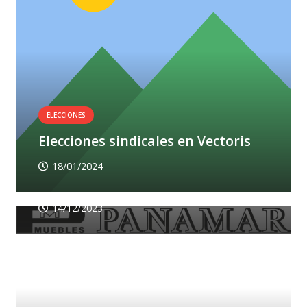
ELECCIONES
Elecciones sindicales en Vectoris
ELECCIONES
Elecciones sindicales en Panamar y
18/01/2024
Finamar
14/12/2023