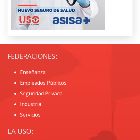
FEDERACIONES:
Enseñanza
Empleados Públicos
Seguridad Privada
Industria
Servicios
LA USO: