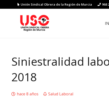
Unión Sindical Obrera de la Región de Murcia
968 
I
Preguntas y respuestas sobre la reforma laboral
Guía de Prevención de Riesgos La
Siniestralidad lab
2018
hace 8 años
Salud Laboral