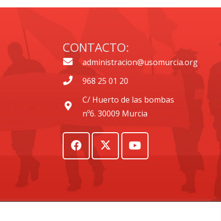
CONTACTO:
administracion@usomurcia.org
968 25 01 20
C/ Huerto de las bombas
nº6. 30009 Murcia