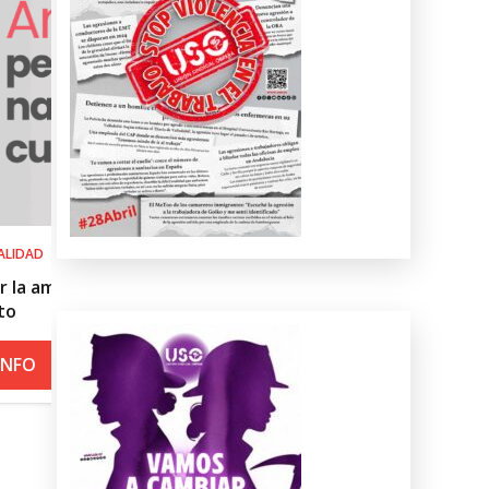
SALUD LABORAL
el
Procedimiento práctico ante alerta 
roja por calor
+ INFO