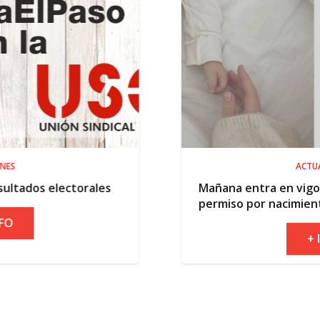
ACTUALIDAD
ales
Mañana entra en vigor la ampliación d
permiso por nacimiento
+ INFO