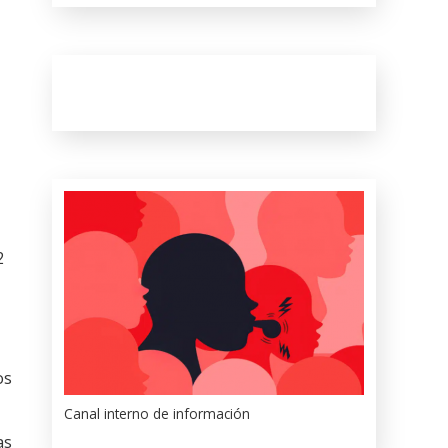
2
os
Canal interno de información
as