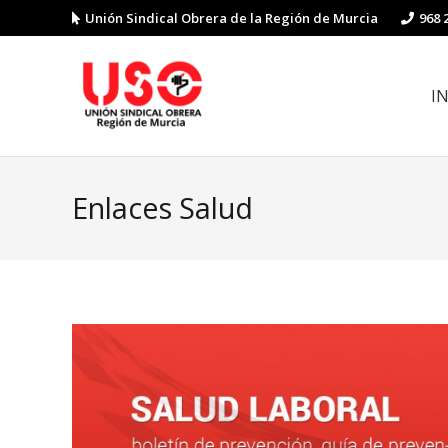
Unión Sindical Obrera de la Región de Murcia
968 
I
Preguntas y respuestas sobre la reforma laboral
Guía de Prevención de Riesgos La
Enlaces Salud