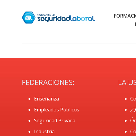
FORMACI
FEDERACIONES:
LA U
Enseñanza
Co
Empleados Públicos
¿Q
Seguridad Privada
Ór
Industria
Co