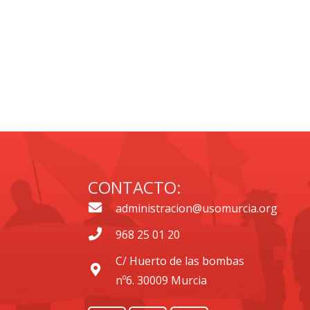
CONTACTO:
administracion@usomurcia.org
968 25 01 20
C/ Huerto de las bombas
nº6. 30009 Murcia