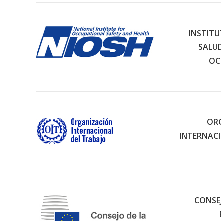
INSTITU
SALU
OC
OR
INTERNACI
CONSE