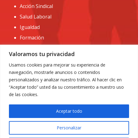
Acción Sindical
Salud Laboral
Igualdad
Formación
CONTACTO:
Valoramos tu privacidad
administracion@usomurcia.org
Usamos cookies para mejorar su experiencia de
navegación, mostrarle anuncios o contenidos
968 25 01 20
personalizados y analizar nuestro tráfico. Al hacer clic en
C/ Huerto de las bombas nº6. 30009 Murcia
“Aceptar todo” usted da su consentimiento a nuestro uso
de las cookies.
Aceptar todo
Personalizar
Aviso Legal
|
Privacidad
|
Política de Cookies
© 2018 Todos los derechos reservados. Diseño web