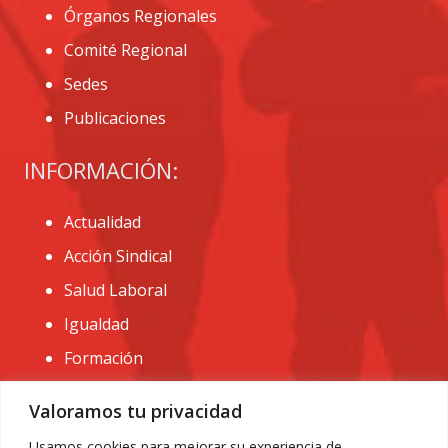
Órganos Regionales
Comité Regional
Sedes
Publicaciones
INFORMACIÓN:
Actualidad
Acción Sindical
Salud Laboral
Igualdad
Formación
CONTACTO:
Valoramos tu privacidad
administracion@usomurcia.org
Usamos cookies para mejorar su experiencia de