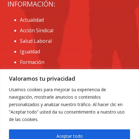
INFORMACIÓN:
Actualidad
Acción Sindical
Salud Laboral
Igualdad
Formación
CONTACTO:
Valoramos tu privacidad
administracion@usomurcia.org
Usamos cookies para mejorar su experiencia de
navegación, mostrarle anuncios o contenidos
968 25 01 20
personalizados y analizar nuestro tráfico. Al hacer clic en
C/ Huerto de las bombas nº6. 30009 Murcia
“Aceptar todo” usted da su consentimiento a nuestro uso
de las cookies.
Aceptar todo