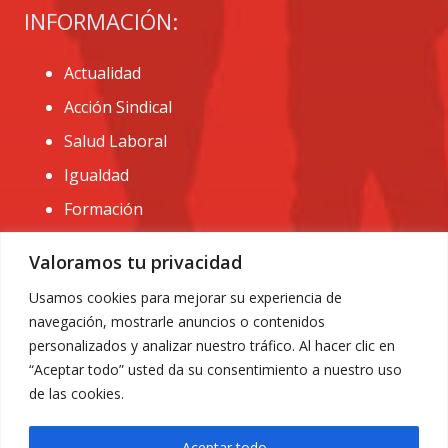
INFORMACIÓN:
Actualidad
Acción Sindical
Salud Laboral
Igualdad
Formación
CONTACTO:
Valoramos tu privacidad
administracion@usomurcia.org
Usamos cookies para mejorar su experiencia de
navegación, mostrarle anuncios o contenidos
968 25 01 20
personalizados y analizar nuestro tráfico. Al hacer clic en
C/ Huerto de las bombas nº6. 30009 Murcia
“Aceptar todo” usted da su consentimiento a nuestro uso
de las cookies.
Aceptar todo