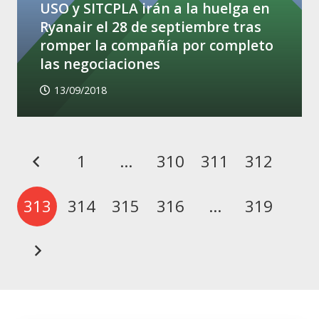
USO y SITCPLA irán a la huelga en
Ryanair el 28 de septiembre tras
romper la compañía por completo
las negociaciones
13/09/2018
1
…
310
311
312
313
314
315
316
…
319