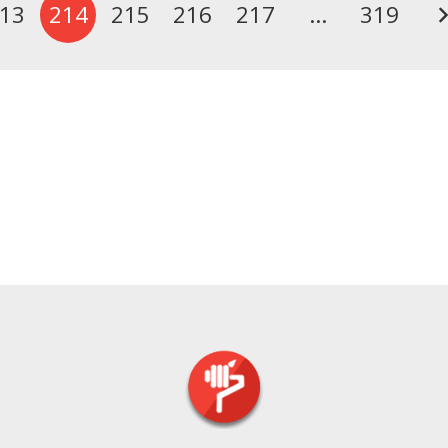
13
214
215
216
217
…
319