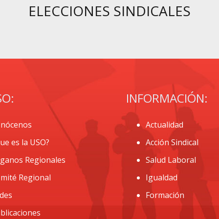
ELECCIONES SINDICALES
SO:
INFORMACIÓN:
nócenos
Actualidad
ue es la USO?
Acción Sindical
ganos Regionales
Salud Laboral
mité Regional
Igualdad
des
Formación
blicaciones