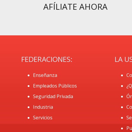
AFÍLIATE AHORA
FEDERACIONES:
LA U
Enseñanza
Co
Empleados Públicos
¿Q
Seguridad Privada
Ór
Industria
Co
Servicios
Se
Pu