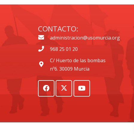
CONTACTO:
administracion@usomurcia.org
968 25 01 20
C/ Huerto de las bombas
nº6. 30009 Murcia