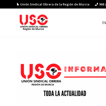
Unión Sindical Obrera de la Región de Murcia
968 
I
Preguntas y respuestas sobre la reforma laboral
Guía de Prevención de Riesgos La