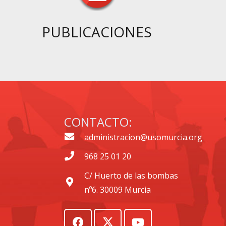
PUBLICACIONES
CONTACTO:
administracion@usomurcia.org
968 25 01 20
C/ Huerto de las bombas
nº6. 30009 Murcia