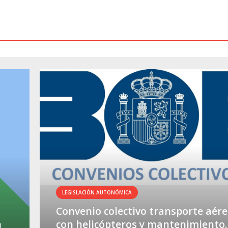
LEGISLACIÓN AUTONÓMICA
Convenio colectivo transporte aér
n
con helicópteros y mantenimiento.