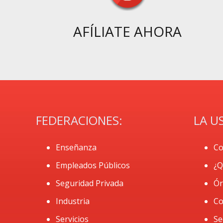
AFÍLIATE AHORA
FEDERACIONES:
LA U
Enseñanza
Co
Empleados Públicos
¿Q
Seguridad Privada
Ór
Industria
Co
Servicios
Se