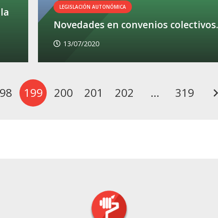
LEGISLACIÓN AUTONÓMICA
la
Novedades en convenios colectivos
13/07/2020
98
199
200
201
202
…
319