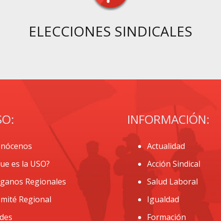
ELECCIONES SINDICALES
SO:
INFORMACIÓN:
nócenos
Actualidad
ue es la USO?
Acción Sindical
ganos Regionales
Salud Laboral
mité Regional
Igualdad
des
Formación