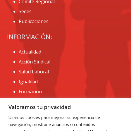
Comité Regional
Sedes
Publicaciones
INFORMACIÓN:
Actualidad
Acción Sindical
Salud Laboral
Igualdad
Formación
CONTACTO:
Valoramos tu privacidad
administracion@usomurcia.org
Usamos cookies para mejorar su experiencia de
navegación, mostrarle anuncios o contenidos
968 25 01 20