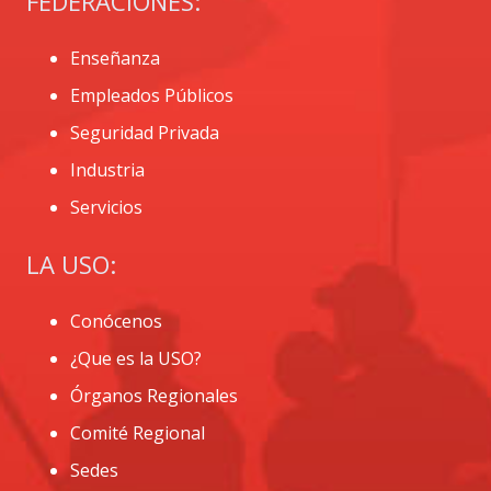
FEDERACIONES:
Enseñanza
Empleados Públicos
Seguridad Privada
Industria
Servicios
LA USO:
Conócenos
¿Que es la USO?
Órganos Regionales
Comité Regional
Sedes