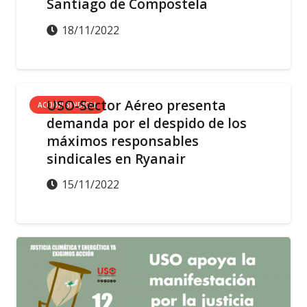
Santiago de Compostela
18/11/2022
USO-Sector Aéreo presenta
ACCIÓN SINDICAL
demanda por el despido de los
máximos responsables
sindicales en Ryanair
15/11/2022
ACCIÓN SINDICAL
ACTUALIDAD
DESTACADO