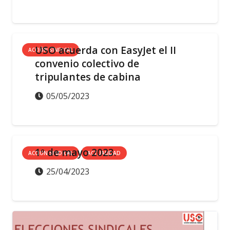
USO acuerda con EasyJet el II
ACCIÓN SINDICAL
convenio colectivo de
tripulantes de cabina
05/05/2023
1º de mayo 2023.
ACCIÓN SINDICAL
ACTUALIDAD
25/04/2023
ACCIÓN SINDICAL