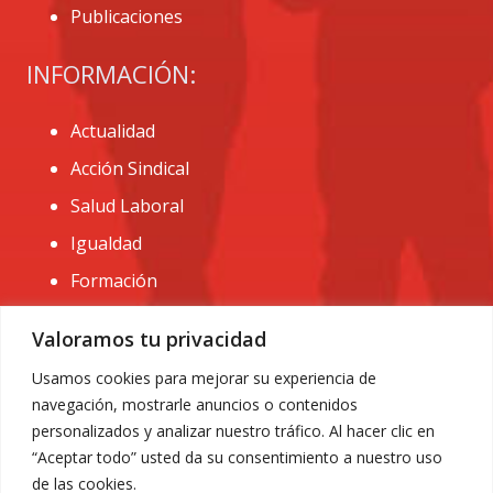
Publicaciones
INFORMACIÓN:
Actualidad
Acción Sindical
Salud Laboral
Igualdad
Formación
CONTACTO:
Valoramos tu privacidad
administracion@usomurcia.org
Usamos cookies para mejorar su experiencia de
navegación, mostrarle anuncios o contenidos
968 25 01 20
personalizados y analizar nuestro tráfico. Al hacer clic en
C/ Huerto de las bombas nº6. 30009 Murcia
“Aceptar todo” usted da su consentimiento a nuestro uso
de las cookies.