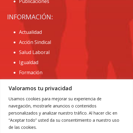
Publicaciones
INFORMACIÓN:
Actualidad
Acción Sindical
Salud Laboral
Igualdad
Formación
CONTACTO:
Valoramos tu privacidad
administracion@usomurcia.org
Usamos cookies para mejorar su experiencia de
navegación, mostrarle anuncios o contenidos
968 25 01 20
personalizados y analizar nuestro tráfico. Al hacer clic en
C/ Huerto de las bombas nº6. 30009 Murcia
“Aceptar todo” usted da su consentimiento a nuestro uso
de las cookies.