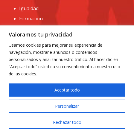
Igualdad
Formación
CONTACTO:
Valoramos tu privacidad
administracion@usomurcia.org
Usamos cookies para mejorar su experiencia de
navegación, mostrarle anuncios o contenidos
968 25 01 20
personalizados y analizar nuestro tráfico. Al hacer clic en
C/ Huerto de las bombas nº6. 30009 Murcia
“Aceptar todo” usted da su consentimiento a nuestro uso
de las cookies.
Aceptar todo
Personalizar
Aviso Legal
|
Privacidad
|
Política de Cookies
© 2018 Todos los derechos reservados. Diseño web
Rechazar todo
ACRILONIA