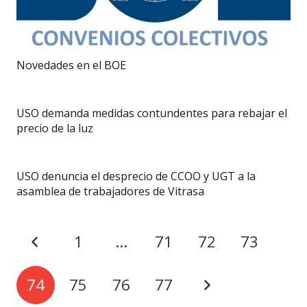
Novedades en el BOE
USO demanda medidas contundentes para rebajar el
precio de la luz
USO denuncia el desprecio de CCOO y UGT a la
asamblea de trabajadores de Vitrasa
1
…
71
72
73
74
75
76
77