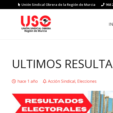
Unión Sindical Obrera de la Región de Murcia
968 
I
Preguntas y respuestas sobre la reforma laboral
Guía de Prevención de Riesgos La
ULTIMOS RESULTA
hace 1 año
Acción Sindical
,
Elecciones