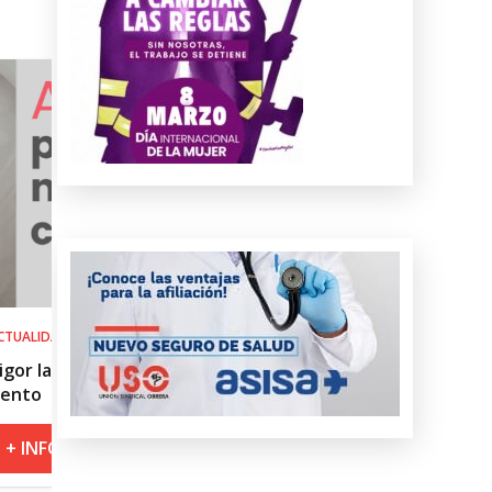
SALUD LABORAL
el
Procedimiento práctico ante alerta 
roja por calor
+ INFO