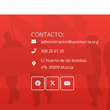
CONTACTO:
administracion@usomurcia.org
968 25 01 20
C/ Huerto de las bombas
nº6. 30009 Murcia