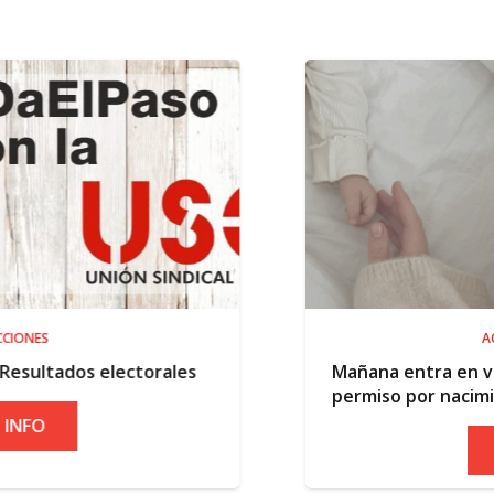
ACTUALIDAD
ales
Mañana entra en vigor la ampliación d
permiso por nacimiento
+ INFO