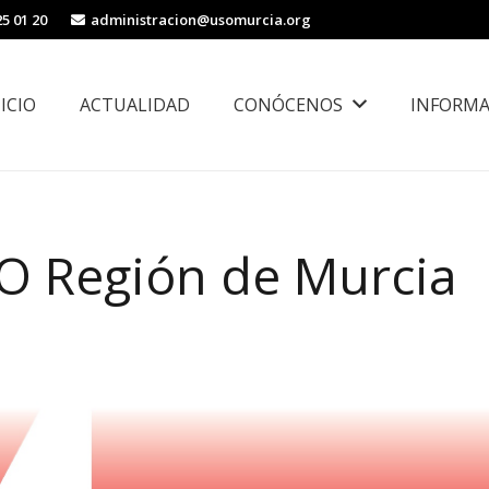
25 01 20
administracion@usomurcia.org
NICIO
ACTUALIDAD
CONÓCENOS
INFORMA
borales
Área de Igualdad, Juventud e Inmigración
O Región de Murcia