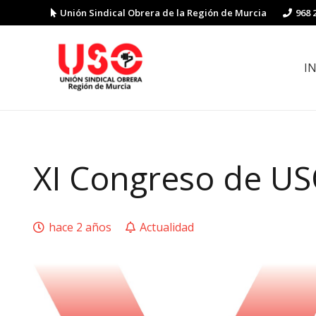
Unión Sindical Obrera de la Región de Murcia
968 
I
Preguntas y respuestas sobre la reforma laboral
Guía de Prevención de Riesgos La
XI Congreso de US
hace 2 años
Actualidad