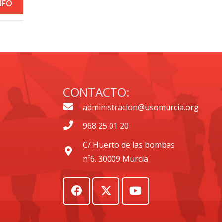
+ INFO
CONTACTO:
administracion@usomurcia.org
968 25 01 20
C/ Huerto de las bombas
nº6. 30009 Murcia