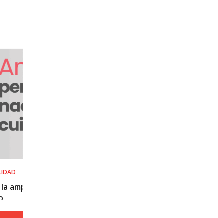
SALUD LABORAL
Procedimiento práctico ante alerta naranja o
roja por calor