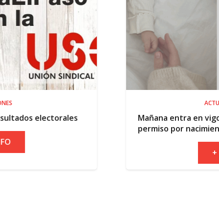
ACTUALIDAD
es
Mañana entra en vigor la ampliación del
permiso por nacimiento
+ INFO