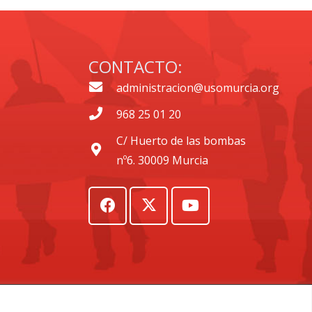
CONTACTO:
administracion@usomurcia.org
968 25 01 20
C/ Huerto de las bombas
nº6. 30009 Murcia