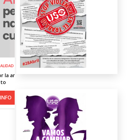
SALUD LABORAL
Procedimiento práctico ante alerta na
roja por calor
+ INFO