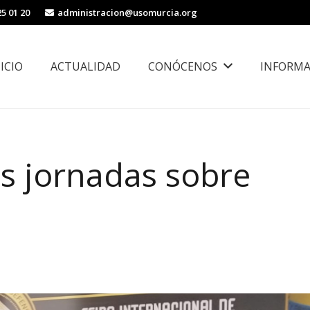
25 01 20
administracion@usomurcia.org
NICIO
ACTUALIDAD
CONÓCENOS
INFORMA
borales
Área de Igualdad, Juventud e Inmigración
s jornadas sobre