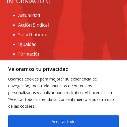
INFORMACIÓN:
Actualidad
Acción Sindical
Salud Laboral
Igualdad
Formación
CONTACTO:
Valoramos tu privacidad
administracion@usomurcia.org
Usamos cookies para mejorar su experiencia de
navegación, mostrarle anuncios o contenidos
968 25 01 20
personalizados y analizar nuestro tráfico. Al hacer clic en
C/ Huerto de las bombas nº6. 30009 Murcia
“Aceptar todo” usted da su consentimiento a nuestro uso
de las cookies.
Aceptar todo