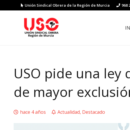
Unión Sindical Obrera de la Región de Murcia
968 
I
Preguntas y respuestas sobre la reforma laboral
Guía de Prevención de Riesgos La
USO pide una ley d
de mayor exclusió
hace 4 años
Actualidad
,
Destacado