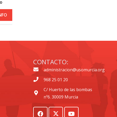
roja por calor
+ INFO
CONTACTO:
administracion@usomurcia.org
968 25 01 20
C/ Huerto de las bombas
nº6. 30009 Murcia