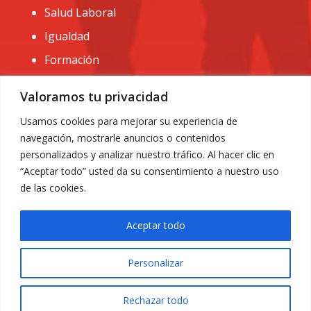
Salud Laboral
Igualdad
Formación
CONTACTO:
Valoramos tu privacidad
administracion@usomurcia.org
Usamos cookies para mejorar su experiencia de
navegación, mostrarle anuncios o contenidos
968 25 01 20
personalizados y analizar nuestro tráfico. Al hacer clic en
C/ Huerto de las bombas nº6. 30009 Murcia
“Aceptar todo” usted da su consentimiento a nuestro uso
de las cookies.
Aceptar todo
Personalizar
Aviso Legal
|
Privacidad
|
Política de Cookies
© 2018 Todos los derechos reservados. Diseño web
Rechazar todo
ACRILONIA