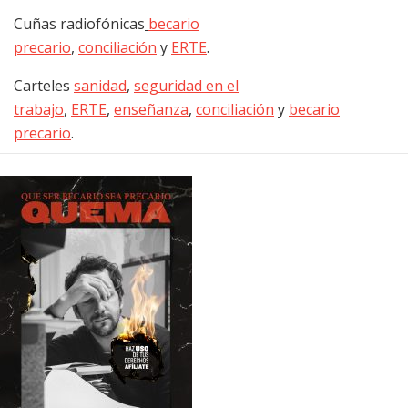
Cuñas radiofónicas
becario
precario
,
conciliación
y
ERTE
.
Carteles
sanidad
,
seguridad en el
trabajo
,
ERTE
,
enseñanza
,
conciliación
y
becario
precario
.