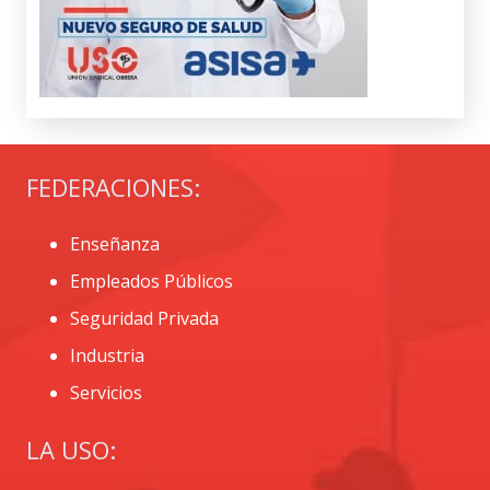
FEDERACIONES:
Enseñanza
Empleados Públicos
Seguridad Privada
Industria
Servicios
LA USO: