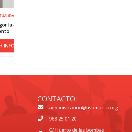
SALUD LABORAL
Procedimiento práctico ante alerta n
roja por calor
+ INFO
CONTACTO:
administracion@usomurcia.org
968 25 01 20
C/ Huerto de las bombas