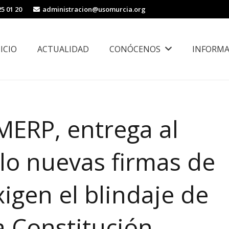
25 01 20
administracion@usomurcia.org
NICIO
ACTUALIDAD
CONÓCENOS
INFORMA
borales
Área de Igualdad, Juventud e Inmigración
MERP, entrega al
lo nuevas firmas de
igen el blindaje de
a Constitución