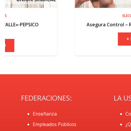
ELECCIONES
Asegura Control – Resultados electoral
+ INFO
FEDERACIONES:
LA U
Enseñanza
Co
Empleados Públicos
¿Q