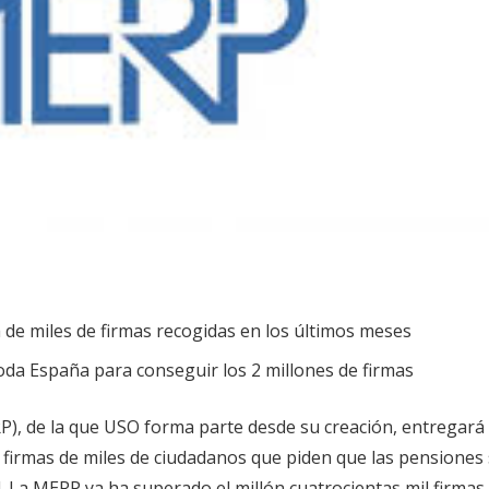
 de miles de firmas recogidas en los últimos meses
da España para conseguir los 2 millones de firmas
RP), de la que USO forma parte desde su creación, entregará
 firmas de miles de ciudadanos que piden que las pensiones
 La MERP ya ha superado el millón cuatrocientas mil firmas,