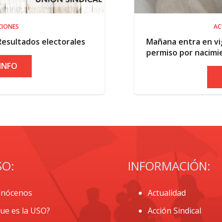
ACTUALIDAD
es
Mañana entra en vigor la ampliación del
permiso por nacimiento
+ INFO
SO:
INFORMACIÓN:
nócenos
Actualidad
ue es la USO?
Acción Sindical