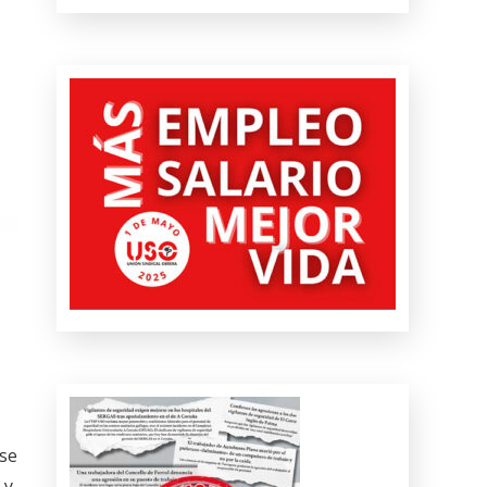
 se
 y