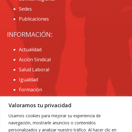
Sedes
Publicaciones
INFORMACIÓN:
Actualidad
Acción Sindical
Salud Laboral
Igualdad
Formación
CONTACTO:
Valoramos tu privacidad
administracion@usomurcia.org
Usamos cookies para mejorar su experiencia de
navegación, mostrarle anuncios o contenidos
968 25 01 20
personalizados y analizar nuestro tráfico. Al hacer clic en