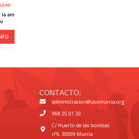
SALUD LABORAL
Procedimiento práctico ante alerta naran
roja por calor
+ INFO
CONTACTO:
administracion@usomurcia.org
968 25 01 20
C/ Huerto de las bombas
nº6. 30009 Murcia