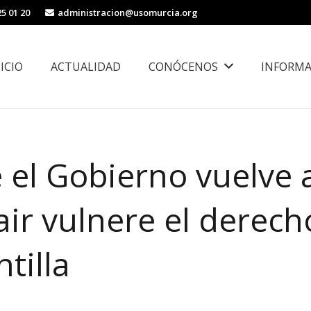
25 01 20
administracion@usomurcia.org
NICIO
ACTUALIDAD
CONÓCENOS
INFORMA
borales
Área de Igualdad, Juventud e Inmigración
el Gobierno vuelve 
ir vulnere el derech
tilla