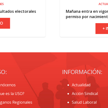
ACTUALIDAD
Mañana entra en vigor la ampliación del
permiso por nacimiento
+ INFO
SO:
INFORMACIÓN:
nócenos
Actualidad
ue es la USO?
Acción Sindical
ganos Regionales
Salud Laboral