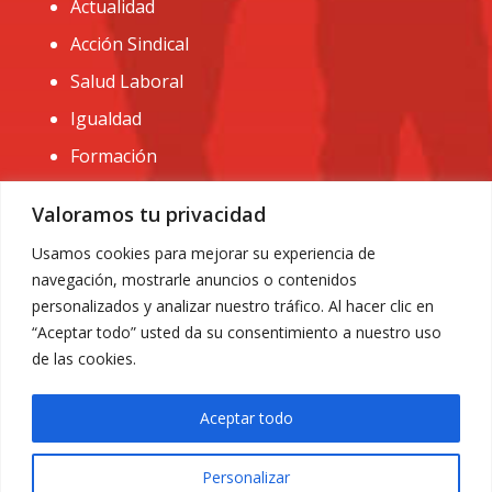
Actualidad
Acción Sindical
Salud Laboral
Igualdad
Formación
CONTACTO:
Valoramos tu privacidad
administracion@usomurcia.org
Usamos cookies para mejorar su experiencia de
navegación, mostrarle anuncios o contenidos
968 25 01 20
personalizados y analizar nuestro tráfico. Al hacer clic en
C/ Huerto de las bombas nº6. 30009 Murcia
“Aceptar todo” usted da su consentimiento a nuestro uso
de las cookies.
Aceptar todo
Personalizar
Aviso Legal
|
Privacidad
|
Política de Cookies