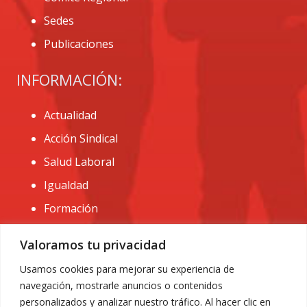
Sedes
Publicaciones
INFORMACIÓN:
Actualidad
Acción Sindical
Salud Laboral
Igualdad
Formación
CONTACTO:
Valoramos tu privacidad
administracion@usomurcia.org
Usamos cookies para mejorar su experiencia de
navegación, mostrarle anuncios o contenidos
968 25 01 20
personalizados y analizar nuestro tráfico. Al hacer clic en