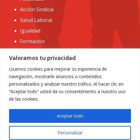
Acción Sindical
Salud Laboral
Igualdad
Formación
CONTACTO:
Valoramos tu privacidad
administracion@usomurcia.org
Usamos cookies para mejorar su experiencia de
navegación, mostrarle anuncios o contenidos
968 25 01 20
personalizados y analizar nuestro tráfico. Al hacer clic en
C/ Huerto de las bombas nº6. 30009 Murcia
“Aceptar todo” usted da su consentimiento a nuestro uso
de las cookies.
Aceptar todo
Personalizar
Aviso Legal
|
Privacidad
|
Política de Cookies