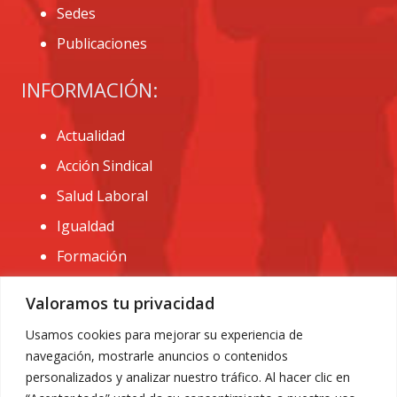
Sedes
Publicaciones
INFORMACIÓN:
Actualidad
Acción Sindical
Salud Laboral
Igualdad
Formación
CONTACTO:
Valoramos tu privacidad
administracion@usomurcia.org
Usamos cookies para mejorar su experiencia de
navegación, mostrarle anuncios o contenidos
968 25 01 20
personalizados y analizar nuestro tráfico. Al hacer clic en
C/ Huerto de las bombas nº6. 30009 Murcia