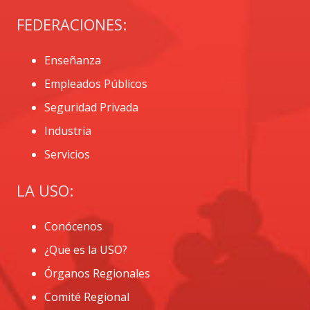
FEDERACIONES:
Enseñanza
Empleados Públicos
Seguridad Privada
Industria
Servicios
LA USO:
Conócenos
¿Que es la USO?
Órganos Regionales
Comité Regional