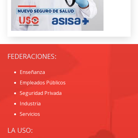
FEDERACIONES:
Enseñanza
Empleados Públicos
Seguridad Privada
Industria
Servicios
LA USO: