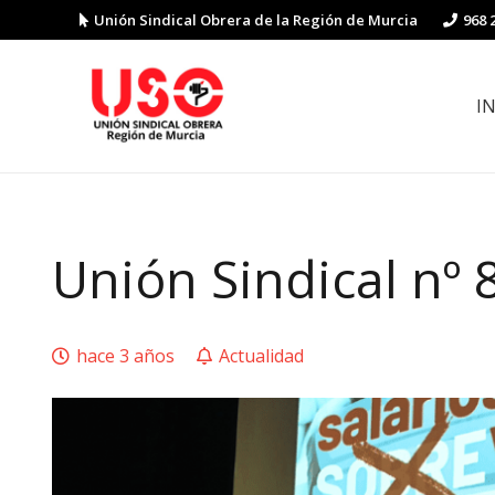
Unión Sindical Obrera de la Región de Murcia
968 
I
Preguntas y respuestas sobre la reforma laboral
Guía de Prevención de Riesgos La
Unión Sindical nº 
hace 3 años
Actualidad