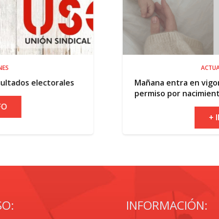
ACTUALIDAD
Mañana entra en vigor la ampliación del
permiso por nacimiento
+ INFO
SO:
INFORMACIÓN: