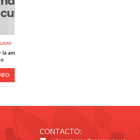
SALUD LABORAL
Procedimiento práctico ante alerta nara
roja por calor
+ INFO
CONTACTO: