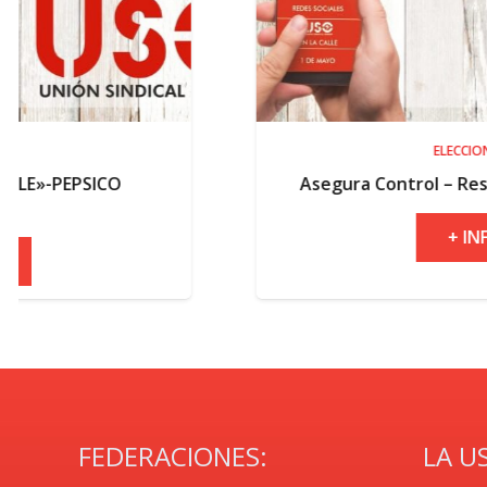
ELECCIONES
Asegura Control – Resultados electorales
+ INFO
FEDERACIONES:
LA U