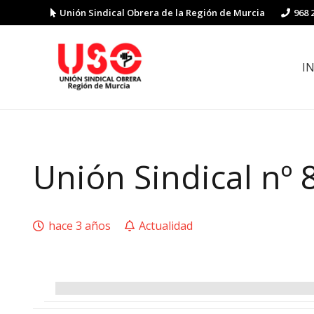
Unión Sindical Obrera de la Región de Murcia
968 
I
Preguntas y respuestas sobre la reforma laboral
Guía de Prevención de Riesgos La
Unión Sindical nº 
hace 3 años
Actualidad