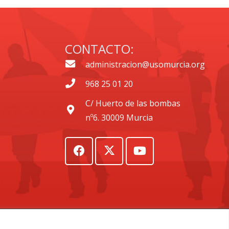
CONTACTO:
administracion@usomurcia.org
968 25 01 20
C/ Huerto de las bombas
nº6. 30009 Murcia