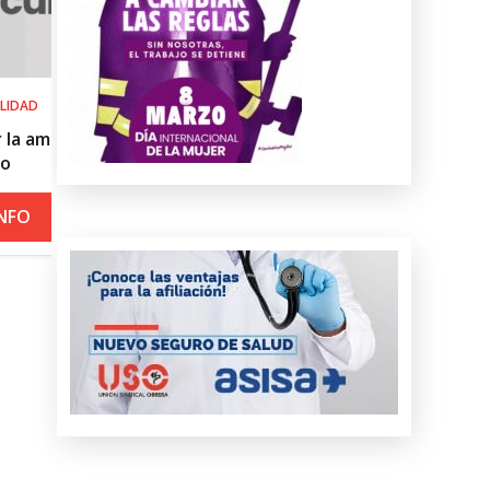
SALUD LABORAL
l
Procedimiento práctico ante alerta 
roja por calor
+ INFO