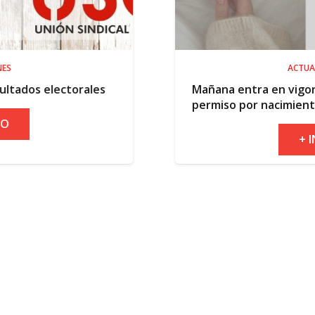
ACTUALIDAD
les
Mañana entra en vigor la ampliación de
permiso por nacimiento
+ INFO