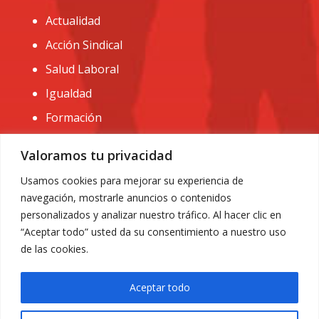
Actualidad
Acción Sindical
Salud Laboral
Igualdad
Formación
CONTACTO:
Valoramos tu privacidad
administracion@usomurcia.org
Usamos cookies para mejorar su experiencia de
navegación, mostrarle anuncios o contenidos
968 25 01 20
personalizados y analizar nuestro tráfico. Al hacer clic en
C/ Huerto de las bombas nº6. 30009 Murcia
“Aceptar todo” usted da su consentimiento a nuestro uso
de las cookies.
Aceptar todo