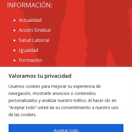
INFORMACIÓN:
Actualidad
Acción Sindical
Salud Laboral
Igualdad
Formación
CONTACTO:
Valoramos tu privacidad
administracion@usomurcia.org
Usamos cookies para mejorar su experiencia de
navegación, mostrarle anuncios o contenidos
968 25 01 20
personalizados y analizar nuestro tráfico. Al hacer clic en
C/ Huerto de las bombas nº6. 30009 Murcia
“Aceptar todo” usted da su consentimiento a nuestro uso
de las cookies.
Aceptar todo