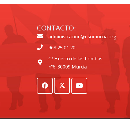
CONTACTO:
administracion@usomurcia.org
968 25 01 20
C/ Huerto de las bombas
nº6. 30009 Murcia