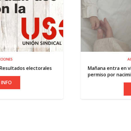
ACTUALIDAD
torales
Mañana entra en vigor la ampliació
permiso por nacimiento
+ INFO