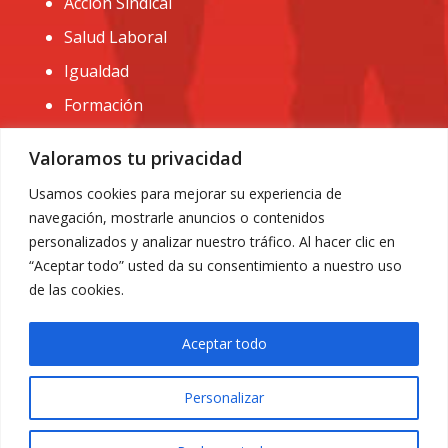
Acción Sindical
Salud Laboral
Igualdad
Formación
CONTACTO:
Valoramos tu privacidad
administracion@usomurcia.org
Usamos cookies para mejorar su experiencia de
navegación, mostrarle anuncios o contenidos
968 25 01 20
personalizados y analizar nuestro tráfico. Al hacer clic en
C/ Huerto de las bombas nº6. 30009 Murcia
“Aceptar todo” usted da su consentimiento a nuestro uso
de las cookies.
Aceptar todo
Personalizar
Aviso Legal
|
Privacidad
|
Política de Cookies
© 2018 Todos los derechos reservados. Diseño web