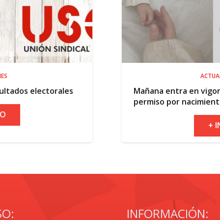
ACTUALIDAD
es
Mañana entra en vigor la ampliación del
permiso por nacimiento
+ INFO
SO:
INFORMACIÓN: