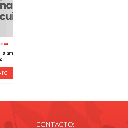
SALUD LABORAL
Procedimiento práctico ante alerta na
roja por calor
+ INFO
CONTACTO: