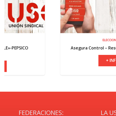
ELECCIONES
Asegura Control – Resultados electoral
+ INFO
FEDERACIONES:
LA U