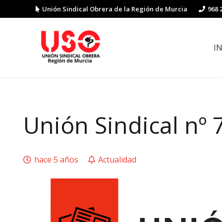
Unión Sindical Obrera de la Región de Murcia
968 
I
Preguntas y respuestas sobre la reforma laboral
Guía de Prevención de Riesgos La
Unión Sindical nº 
hace 5 años
Actualidad