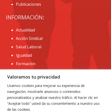
Publicaciones
INFORMACIÓN:
Actualidad
Acción Sindical
Salud Laboral
Igualdad
Formación
CONTACTO:
Valoramos tu privacidad
administracion@usomurcia.org
Usamos cookies para mejorar su experiencia de
navegación, mostrarle anuncios o contenidos
968 25 01 20
personalizados y analizar nuestro tráfico. Al hacer clic en
C/ Huerto de las bombas nº6. 30009 Murcia
“Aceptar todo” usted da su consentimiento a nuestro uso
de las cookies.