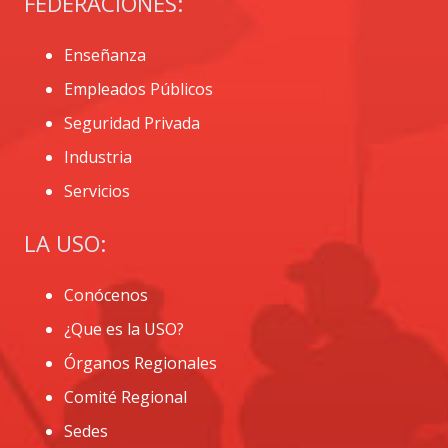
FEDERACIONES:
Enseñanza
Empleados Públicos
Seguridad Privada
Industria
Servicios
LA USO:
Conócenos
¿Que es la USO?
Órganos Regionales
Comité Regional
Sedes