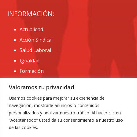
INFORMACIÓN:
Actualidad
Acción Sindical
Salud Laboral
Igualdad
Formación
CONTACTO:
Valoramos tu privacidad
administracion@usomurcia.org
Usamos cookies para mejorar su experiencia de
navegación, mostrarle anuncios o contenidos
968 25 01 20
personalizados y analizar nuestro tráfico. Al hacer clic en
C/ Huerto de las bombas nº6. 30009 Murcia
“Aceptar todo” usted da su consentimiento a nuestro uso
de las cookies.