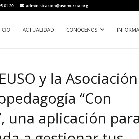
25 01 20
administracion@usomurcia.org
NICIO
ACTUALIDAD
CONÓCENOS
INFORMA
borales
Área de Igualdad, Juventud e Inmigración
FEUSO y la Asociación
copedagogía “Con
, una aplicación par
uda a gestionar tus