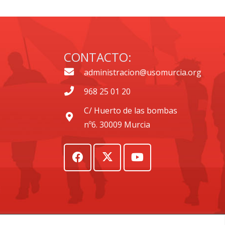
CONTACTO:
administracion@usomurcia.org
968 25 01 20
C/ Huerto de las bombas
nº6. 30009 Murcia