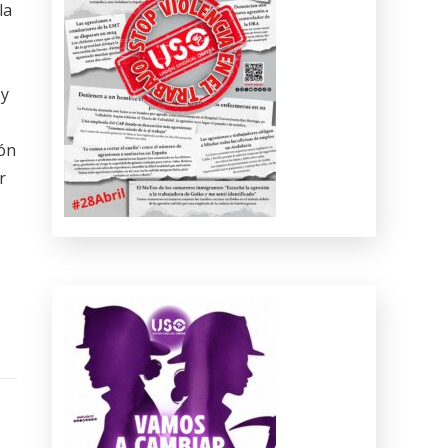
la
 y
ión
r