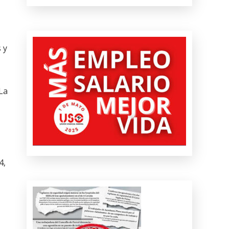
 y
 La
4,