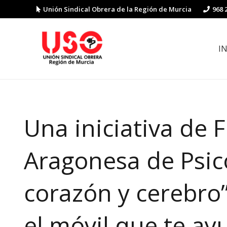
Unión Sindical Obrera de la Región de Murcia
968 
I
Preguntas y respuestas sobre la reforma laboral
Guía de Prevención de Riesgos La
Una iniciativa de 
Aragonesa de Psi
corazón y cerebro”
el móvil que te ay