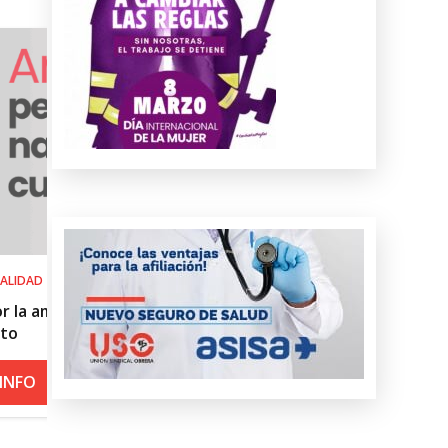
SALUD LABORAL
del
Procedimiento práctico ante alerta
roja por calor
+ INFO