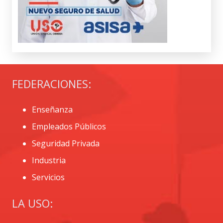
FEDERACIONES:
Enseñanza
Empleados Públicos
Seguridad Privada
Industria
Servicios
LA USO: