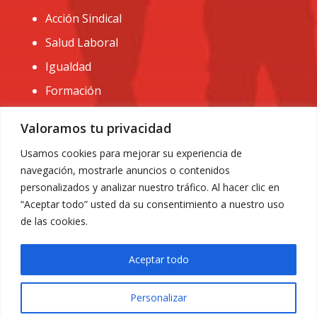
Acción Sindical
Salud Laboral
Igualdad
Formación
CONTACTO:
Valoramos tu privacidad
administracion@usomurcia.org
Usamos cookies para mejorar su experiencia de
navegación, mostrarle anuncios o contenidos
968 25 01 20
personalizados y analizar nuestro tráfico. Al hacer clic en
C/ Huerto de las bombas nº6. 30009 Murcia
“Aceptar todo” usted da su consentimiento a nuestro uso
de las cookies.
Aceptar todo
Personalizar
Aviso Legal
|
Privacidad
|
Política de Cookies