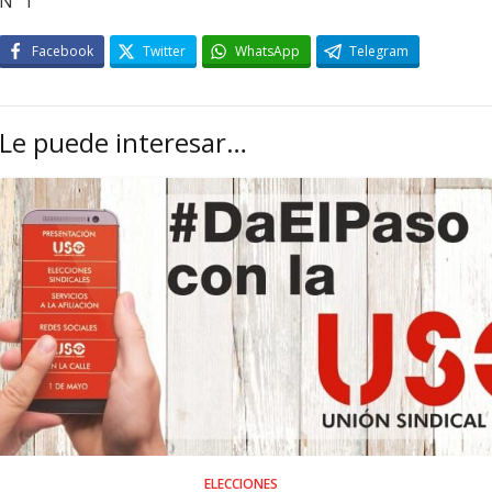
Nº 1
Facebook
Twitter
WhatsApp
Telegram
Le puede interesar…
ELECCIONES