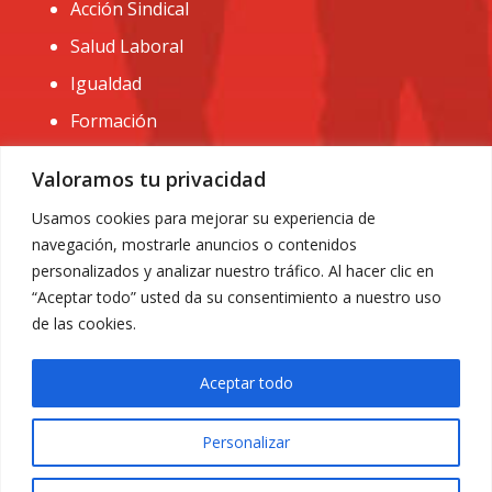
Acción Sindical
Salud Laboral
Igualdad
Formación
CONTACTO:
Valoramos tu privacidad
administracion@usomurcia.org
Usamos cookies para mejorar su experiencia de
navegación, mostrarle anuncios o contenidos
968 25 01 20
personalizados y analizar nuestro tráfico. Al hacer clic en
C/ Huerto de las bombas nº6. 30009 Murcia
“Aceptar todo” usted da su consentimiento a nuestro uso
de las cookies.
Aceptar todo
Personalizar
Aviso Legal
|
Privacidad
|
Política de Cookies
© 2018 Todos los derechos reservados. Diseño web