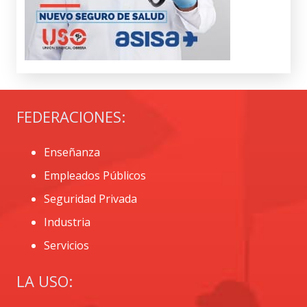
FEDERACIONES:
Enseñanza
Empleados Públicos
Seguridad Privada
Industria
Servicios
LA USO: