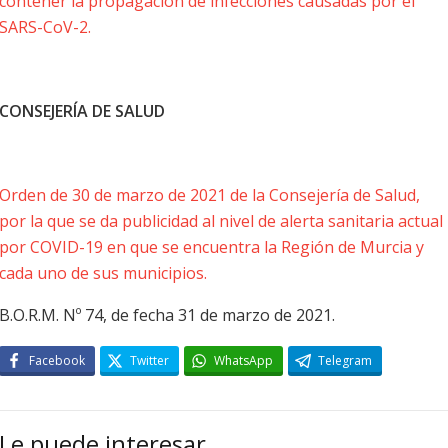
contener la propagación de infecciones causadas por el
SARS-CoV-2.
CONSEJERÍA DE SALUD
Orden de 30 de marzo de 2021 de la Consejería de Salud,
por la que se da publicidad al nivel de alerta sanitaria actual
por COVID-19 en que se encuentra la Región de Murcia y
cada uno de sus municipios.
B.O.R.M. Nº 74, de fecha 31 de marzo de 2021.
Facebook
Twitter
WhatsApp
Telegram
Le puede interesar…