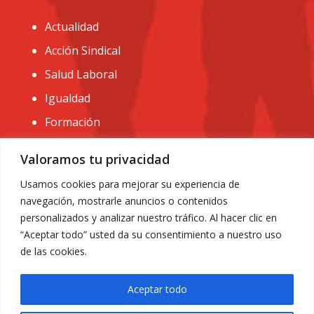
Actualidad
Acción Sindical
Salud Laboral
Igualdad
Formación
CONTACTO:
Valoramos tu privacidad
administracion@usomurcia.org
Usamos cookies para mejorar su experiencia de
navegación, mostrarle anuncios o contenidos
968 25 01 20
personalizados y analizar nuestro tráfico. Al hacer clic en
C/ Huerto de las bombas nº6. 30009 Murcia
“Aceptar todo” usted da su consentimiento a nuestro uso
de las cookies.
Aceptar todo