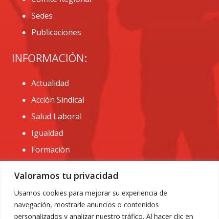
Sedes
Publicaciones
INFORMACIÓN:
Actualidad
Acción Sindical
Salud Laboral
Igualdad
Formación
CONTACTO:
Valoramos tu privacidad
administracion@usomurcia.org
Usamos cookies para mejorar su experiencia de
navegación, mostrarle anuncios o contenidos
968 25 01 20
personalizados y analizar nuestro tráfico. Al hacer clic en