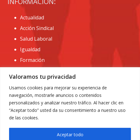
INFORMACIÓN:
Actualidad
Acción Sindical
Salud Laboral
Igualdad
Formación
CONTACTO:
Valoramos tu privacidad
administracion@usomurcia.org
Usamos cookies para mejorar su experiencia de
navegación, mostrarle anuncios o contenidos
968 25 01 20
personalizados y analizar nuestro tráfico. Al hacer clic en
C/ Huerto de las bombas nº6. 30009 Murcia
“Aceptar todo” usted da su consentimiento a nuestro uso
de las cookies.
Aceptar todo